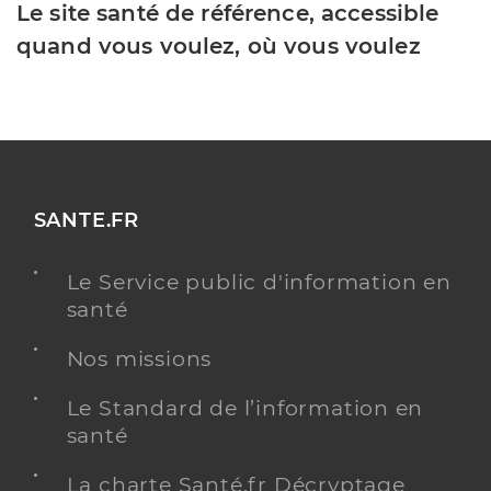
Le site santé de référence, accessible
quand vous voulez, où vous voulez
SANTE.FR
Le Service public d'information en
santé
Nos missions
Le Standard de l’information en
santé
La charte Santé.fr Décryptage