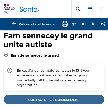
Panneau de gestion des cookies
Menu pr
Ouvrir la rech
Retour à l'établissement
Connectez-vous pour
Augmenter la t
Diminuer 
Pa
Fam sennecey le grand
unite autiste
Eam de sennecey le grand
En cas d'urgence vitale, contactez le 15. If you
experience or witness a medical emergency,
immediatly call 15 (the national emergency
organization).
CONTACTER L'ÉTABLISSEMENT