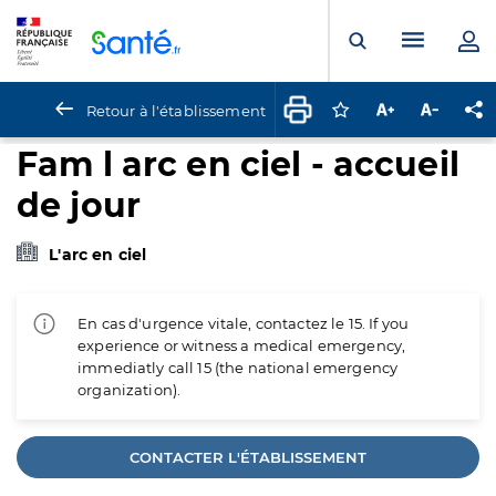
Panneau de gestion des cookies
Menu pr
Ouvrir la rech
Retour à l'établissement
Connectez-vous pour
Augmenter la t
Diminuer 
Pa
Fam l arc en ciel - accueil
de jour
L'arc en ciel
En cas d'urgence vitale, contactez le 15. If you
experience or witness a medical emergency,
immediatly call 15 (the national emergency
organization).
CONTACTER L'ÉTABLISSEMENT