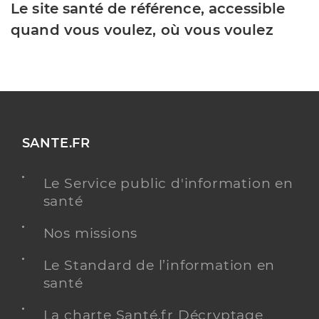
Le site santé de référence, accessible
quand vous voulez, où vous voulez
SANTE.FR
Le Service public d'information en
santé
Nos missions
Le Standard de l’information en
santé
La charte Santé.fr Décryptage