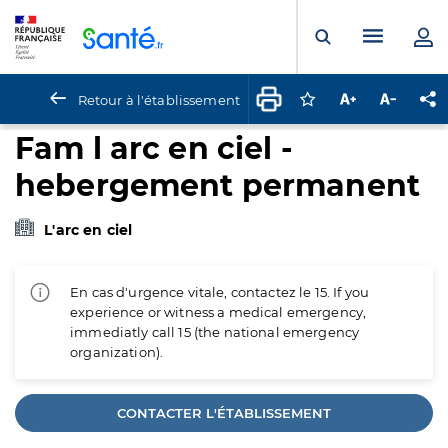
Panneau de gestion des cookies
Menu pr
Ouvrir la rech
Retour à l'établissement
Connectez-vous pour
Augmenter la t
Diminuer 
Pa
Fam l arc en ciel -
hebergement permanent
L'arc en ciel
En cas d'urgence vitale, contactez le 15. If you
experience or witness a medical emergency,
immediatly call 15 (the national emergency
organization).
CONTACTER L'ÉTABLISSEMENT