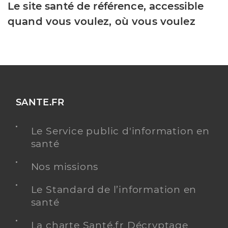
Le site santé de référence, accessible
quand vous voulez, où vous voulez
SANTE.FR
Le Service public d'information en
santé
Nos missions
Le Standard de l’information en
santé
La charte Santé.fr Décryptage