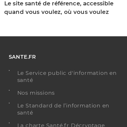
Le site santé de référence, accessible
quand vous voulez, où vous voulez
SANTE.FR
Le Service public d'information en
santé
Nos missions
Le Standard de l’information en
santé
La charte Santé.fr Décryptage