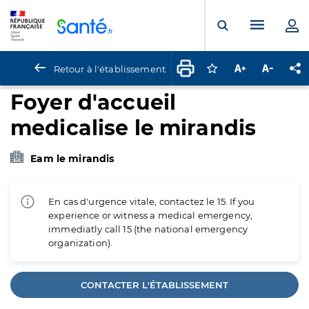
Panneau de gestion des cookies
Menu pr
Ouvrir la rech
Retour à l'établissement
Connectez-vous pour
Augmenter la t
Diminuer 
Pa
Foyer d'accueil
medicalise le mirandis
Eam le mirandis
En cas d'urgence vitale, contactez le 15. If you
experience or witness a medical emergency,
immediatly call 15 (the national emergency
organization).
CONTACTER L'ÉTABLISSEMENT