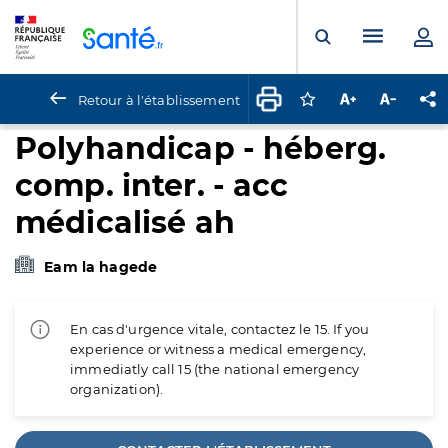
Panneau de gestion des cookies
Menu pr
Ouvrir la rech
Retour à l'établissement
Connectez-vous pour
Augmenter la t
Diminuer 
Pa
Polyhandicap - héberg.
comp. inter. - acc
médicalisé ah
Eam la hagede
En cas d'urgence vitale, contactez le 15. If you
experience or witness a medical emergency,
immediatly call 15 (the national emergency
organization).