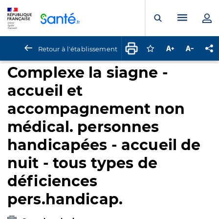
Panneau de gestion des cookies
Menu pr
Ouvrir la rech
Retour à l'établissement
Connectez-vous pour
Augmenter la t
Diminuer 
Pa
Complexe la siagne -
accueil et
accompagnement non
médical. personnes
handicapées - accueil de
nuit - tous types de
déficiences
pers.handicap.