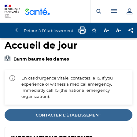
Panneau de gestion des cookies
Menu pr
Ouvrir la rech
Retour à l'établissement
Connectez-vous pour
Augmenter la t
Diminuer 
Pa
Accueil de jour
Eanm baume les dames
En cas d'urgence vitale, contactez le 15. If you
experience or witness a medical emergency,
immediatly call 15 (the national emergency
organization).
CONTACTER L'ÉTABLISSEMENT