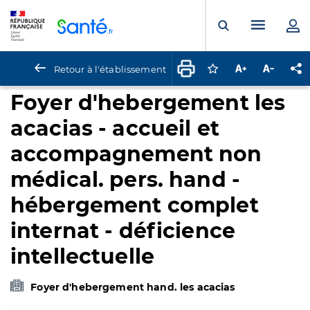
Panneau de gestion des cookies
Menu pr
Ouvrir la rech
Retour à l'établissement
Connectez-vous pour
Augmenter la t
Diminuer 
Pa
Foyer d'hebergement les
acacias - accueil et
accompagnement non
médical. pers. hand -
hébergement complet
internat - déficience
intellectuelle
Foyer d'hebergement hand. les acacias