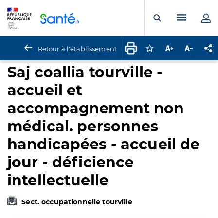
Panneau de gestion des cookies
Menu pr
Ouvrir la rech
Retour à l'établissement
Connectez-vous pour
Augmenter la t
Diminuer 
Pa
Saj coallia tourville -
accueil et
accompagnement non
médical. personnes
handicapées - accueil de
jour - déficience
intellectuelle
Sect. occupationnelle tourville