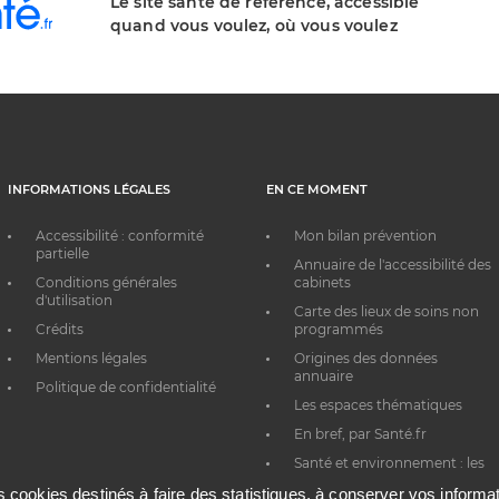
Le site santé de référence, accessible
quand vous voulez, où vous voulez
INFORMATIONS LÉGALES
EN CE MOMENT
Accessibilité : conformité
Mon bilan prévention
partielle
Annuaire de l'accessibilité des
Conditions générales
cabinets
d'utilisation
Carte des lieux de soins non
Crédits
programmés
Mentions légales
Origines des données
annuaire
Politique de confidentialité
Les espaces thématiques
En bref, par Santé.fr
Santé et environnement : les
bons réflexes au quotidien
es cookies destinés à faire des statistiques, à conserver vos inform