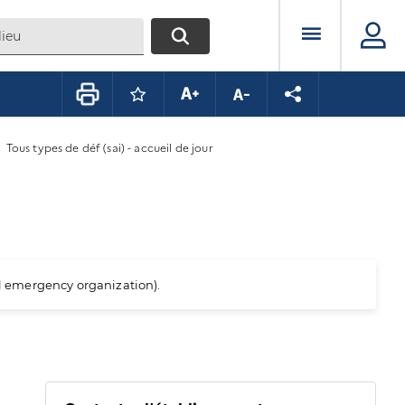
Menu prin
RECHERCHER
Connectez-vous pour mettre ce conte
Augmenter la taille du texte
Diminuer la taille du te
Partager la pag
Tous types de déf (sai) - accueil de jour
al emergency organization).