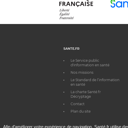
SANTE.FR
Le Service public
d'information en santé
Nos missions
Le Standard de l’information
en santé
La charte Santé.fr
Décryptage
Contact
Plan du site
Afin d’améliorer votre expérience de navigation, Santé.fr utilise d