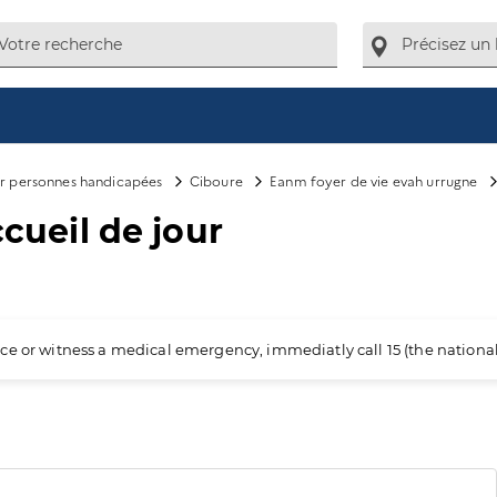
ur personnes handicapées
Ciboure
Eanm foyer de vie evah urrugne
ccueil de jour
ience or witness a medical emergency, immediatly call 15 (the nation