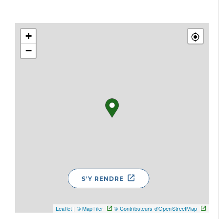
+
−
S'Y RENDRE
Leaflet
|
© MapTiler
© Contributeurs d'OpenStreetMap