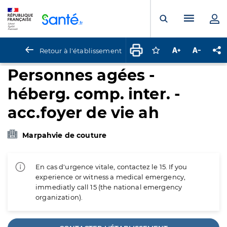
Panneau de gestion des cookies
Menu pr
Ouvrir la rech
Retour à l'établissement
Connectez-vous pour
Augmenter la t
Diminuer 
Pa
Personnes agées -
héberg. comp. inter. -
acc.foyer de vie ah
Marpahvie de couture
En cas d'urgence vitale, contactez le 15. If you
experience or witness a medical emergency,
immediatly call 15 (the national emergency
organization).