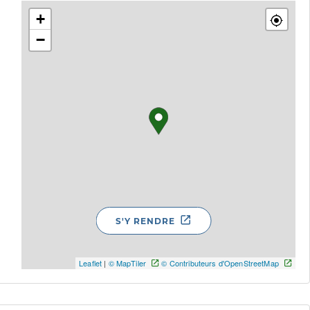
+
−
S'Y RENDRE
Leaflet
|
© MapTiler
© Contributeurs d'OpenStreetMap