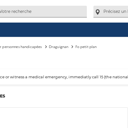
ur personnes handicapées
Draguignan
Fo petit plan
ience or witness a medical emergency, immediatly call 15 (the nation
CES