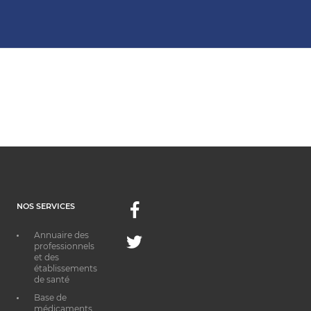
NOS SERVICES
Facebook
Annuaire des
Twitter
professionnels
et des
établissements
de santé
Base de
médicaments