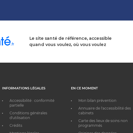
Le site santé de référence, accessible
quand vous voulez, où vous voulez
INFORMATIONS LÉGALES
EN CE MOMENT
Accessibilité : conformité
Mon bilan prévention
partielle
Annuaire de l'accessibilité des
Conditions générales
cabinets
d'utilisation
Carte des lieux de soins non
Crédits
programmés