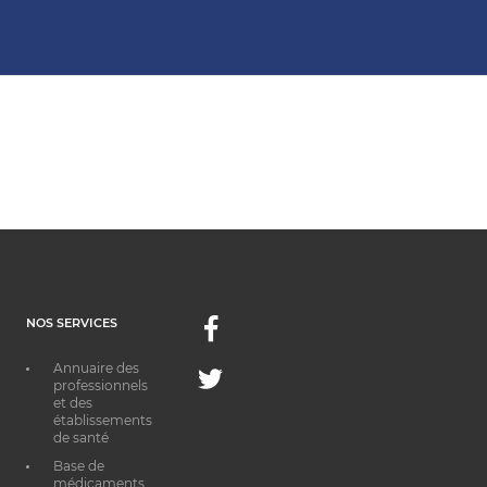
NOS SERVICES
Facebook
Annuaire des
Twitter
professionnels
et des
établissements
de santé
Base de
médicaments