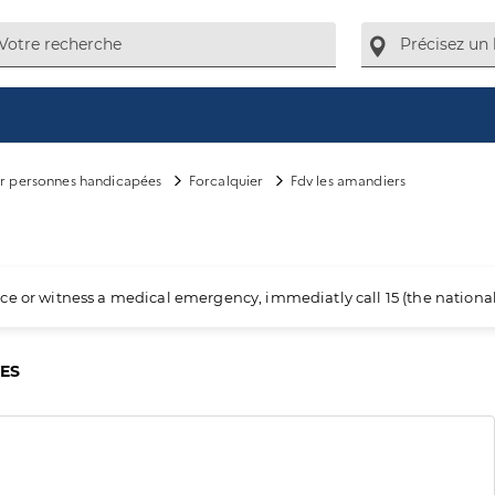
ur personnes handicapées
Forcalquier
Fdv les amandiers
ience or witness a medical emergency, immediatly call 15 (the nation
CES