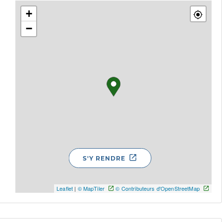
+
−
S'Y RENDRE
Leaflet
|
© MapTiler
© Contributeurs d'OpenStreetMap