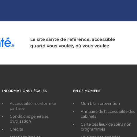
Le site santé de référence, accessible
quand vous voulez, où vous voulez
INFORMATIONS LÉGALES
EN CE MOMENT
Accessibilité : conformité
Mon bilan prévention
partielle
Annuaire de l'accessibilité des
Conditions générales
cabinets
d'utilisation
Carte des lieux de soins non
Crédits
programmés