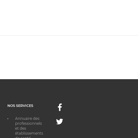
NOS SERVICES
Facebook
Annuaire des
Twitter
professionnels
et des
établissements