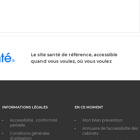
Le site santé de référence, accessible
quand vous voulez, où vous voulez
INFORMATIONS LÉGALES
EN CE MOMENT
Accessibilité : conformité
Mon bilan prévention
partielle
Annuaire de l'accessibilité des
Conditions générales
cabinets
d'utilisation