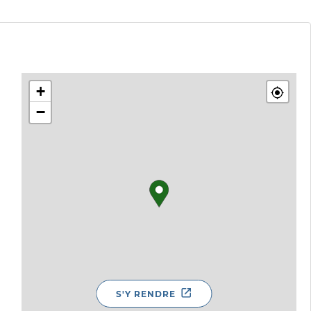
+
−
S'Y RENDRE