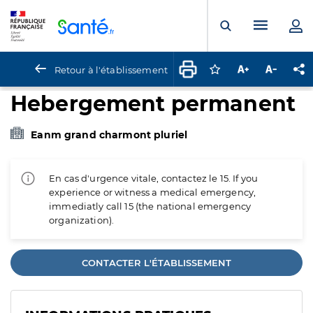
Panneau de gestion des cookies
Menu pr
Ouvrir la rech
Retour à l'établissement
Connectez-vous pour
Augmenter la t
Diminuer 
Pa
Hebergement permanent
Eanm grand charmont pluriel
En cas d'urgence vitale, contactez le 15. If you
experience or witness a medical emergency,
immediatly call 15 (the national emergency
organization).
CONTACTER L'ÉTABLISSEMENT