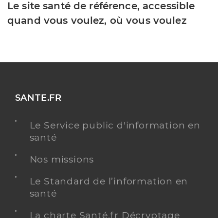
Le site santé de référence, accessible
quand vous voulez, où vous voulez
SANTE.FR
Le Service public d'information en
santé
Nos missions
Le Standard de l’information en
santé
La charte Santé.fr Décryptage