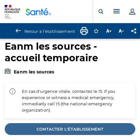
Panneau de gestion des cookies
Menu pr
Ouvrir la rech
Retour à l'établissement
Connectez-vous pour
Augmenter la t
Diminuer 
Pa
Eanm les sources -
accueil temporaire
Eanm les sources
En cas d'urgence vitale, contactez le 15. If you
experience or witness a medical emergency,
immediatly call 15 (the national emergency
organization).
CONTACTER L'ÉTABLISSEMENT