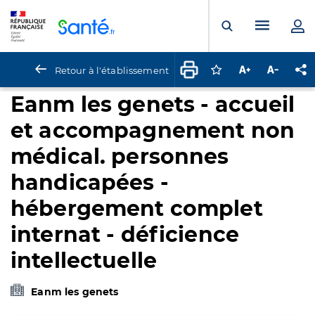
Panneau de gestion des cookies
Menu pr
Ouvrir la rech
Retour à l'établissement
Connectez-vous pour
Augmenter la t
Diminuer 
Pa
Eanm les genets - accueil
et accompagnement non
médical. personnes
handicapées -
hébergement complet
internat - déficience
intellectuelle
Eanm les genets