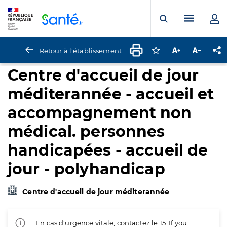
Panneau de gestion des cookies
Menu pr
Ouvrir la rech
Retour à l'établissement
Connectez-vous pour
Augmenter la t
Diminuer 
Pa
Centre d'accueil de jour
méditerannée - accueil et
accompagnement non
médical. personnes
handicapées - accueil de
jour - polyhandicap
Centre d'accueil de jour méditerannée
En cas d'urgence vitale, contactez le 15. If you