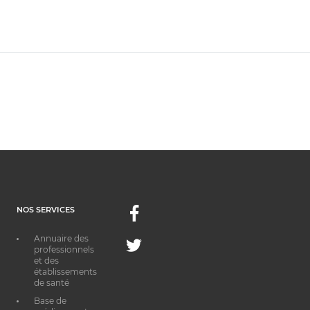
NOS SERVICES
Facebook
Annuaire des
Twitter
professionnels
et des
établissements
de santé
Base de