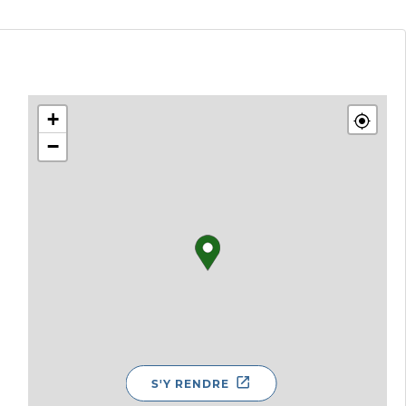
+
−
S'Y RENDRE