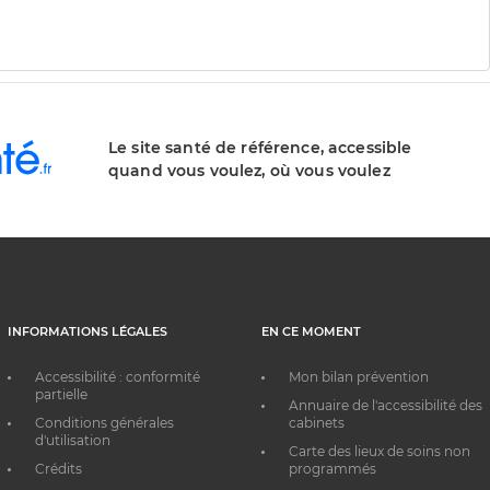
Le site santé de référence, accessible
quand vous voulez, où vous voulez
INFORMATIONS LÉGALES
EN CE MOMENT
Accessibilité : conformité
Mon bilan prévention
partielle
Annuaire de l'accessibilité des
Conditions générales
cabinets
d'utilisation
Carte des lieux de soins non
Crédits
programmés