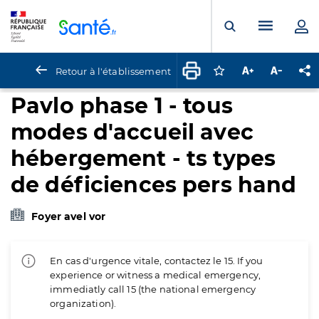
Panneau de gestion des cookies
Menu pr
Ouvrir la rech
Retour à l'établissement
Connectez-vous pour
Augmenter la t
Diminuer 
Pa
Pavlo phase 1 - tous
modes d'accueil avec
hébergement - ts types
de déficiences pers hand
Foyer avel vor
En cas d'urgence vitale, contactez le 15. If you
experience or witness a medical emergency,
immediatly call 15 (the national emergency
organization).