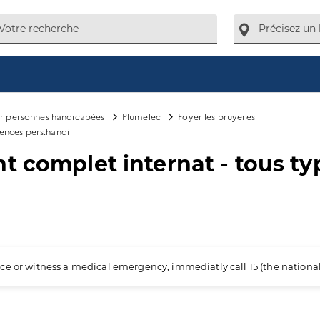
ur personnes handicapées
Plumelec
Foyer les bruyeres
iences pers.handi
t complet internat - tous ty
ience or witness a medical emergency, immediatly call 15 (the nation