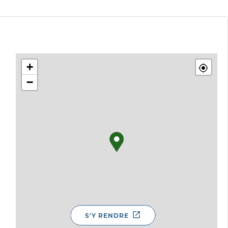
+
−
S'Y RENDRE