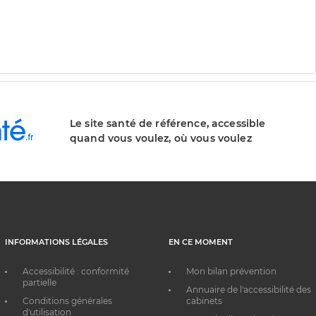
Le site santé de référence, accessible
quand vous voulez, où vous voulez
INFORMATIONS LÉGALES
EN CE MOMENT
Accessibilité : conformité
Mon bilan prévention
partielle
Annuaire de l'accessibilité des
Conditions générales
cabinets
d'utilisation