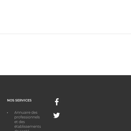
NOS SERVICES
Facebook
Annuaire des
Twitter
professionnels
et des
établissements