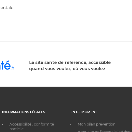
mentale
Le site santé de référence, accessible
quand vous voulez, où vous voulez
INFORMATIONS LÉGALES
EN CE MOMENT
Accessibilité : conformité
Mon bilan prévention
partielle
Annuaire de l'accessibilité des