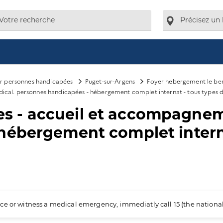
ur personnes handicapées
Puget-sur-Argens
Foyer hebergement le ber
dical. personnes handicapées - hébergement complet internat - tous types d
lates - accueil et accompagn
hébergement complet interna
ience or witness a medical emergency, immediatly call 15 (the nation