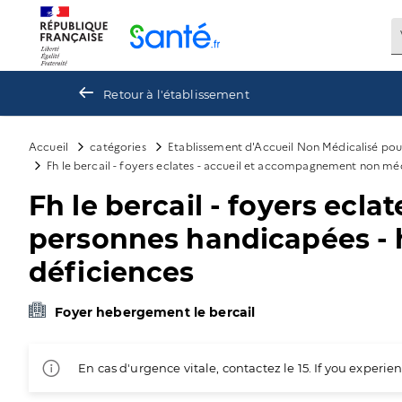
Panneau de gestion des cookies
Retour à l'établissement
Accueil
catégories
Etablissement d'Accueil Non Médicalisé po
Fh le bercail - foyers eclates - accueil et accompagnement non mé
Fh le bercail - foyers ec
personnes handicapées - 
déficiences
Foyer hebergement le bercail
En cas d'urgence vitale, contactez le 15. If you exper