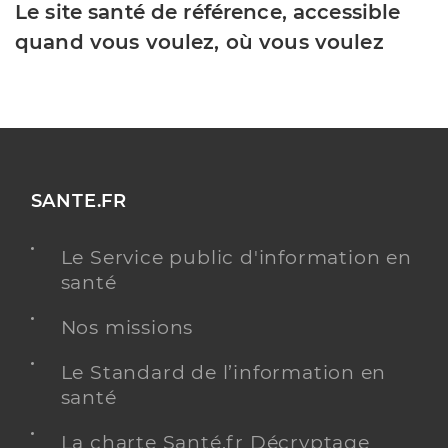
Le site santé de référence, accessible
quand vous voulez, où vous voulez
SANTE.FR
Le Service public d'information en
santé
Nos missions
Le Standard de l’information en
santé
La charte Santé.fr Décryptage