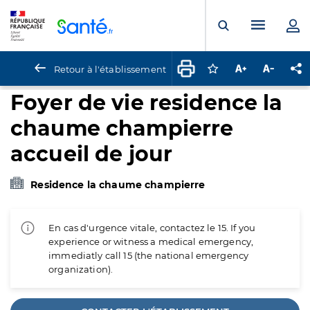
Panneau de gestion des cookies
Menu pr
Ouvrir la rech
Retour à l'établissement
Connectez-vous pour
Augmenter la t
Diminuer 
Pa
Foyer de vie residence la
chaume champierre
accueil de jour
Residence la chaume champierre
En cas d'urgence vitale, contactez le 15. If you
experience or witness a medical emergency,
immediatly call 15 (the national emergency
organization).