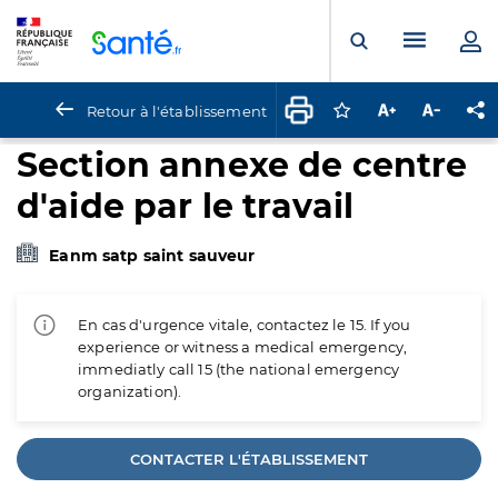
Panneau de gestion des cookies
Menu pr
Ouvrir la rech
Retour à l'établissement
Connectez-vous pour
Augmenter la t
Diminuer 
Pa
Section annexe de centre
d'aide par le travail
Eanm satp saint sauveur
En cas d'urgence vitale, contactez le 15. If you
experience or witness a medical emergency,
immediatly call 15 (the national emergency
organization).
CONTACTER L'ÉTABLISSEMENT