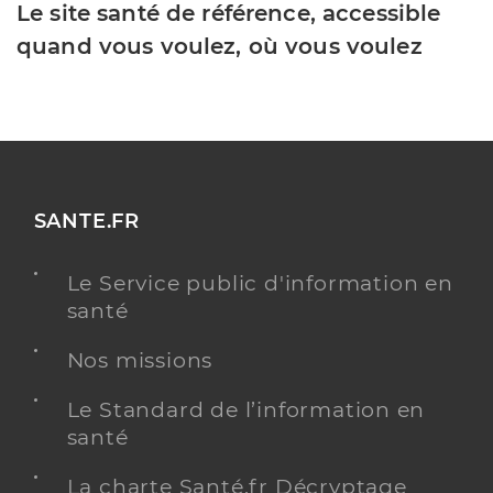
Le site santé de référence, accessible
quand vous voulez, où vous voulez
SANTE.FR
Le Service public d'information en
santé
Nos missions
Le Standard de l’information en
santé
La charte Santé.fr Décryptage