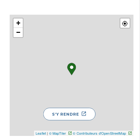
+
−
S'Y RENDRE
Leaflet
|
© MapTiler
© Contributeurs d'OpenStreetMap