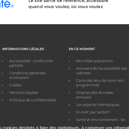
Le site santé de référence, accessible
quand vous voulez, où vous voulez
INFORMATIONS LÉGALES
EN CE MOMENT
Accessibilité : conformité
Mon bilan prévention
partielle
Annuaire de l'accessibilité des
Conditions générales
cabinets
d'utilisation
Carte des lieux de soins non
Crédits
programmés
Mentions légales
Origines des données
annuaire
Politique de confidentialité
Les espaces thématiques
En bref, par Santé.fr
Santé et environnement : les
bons réflexes au quotidien
es cookies destinés à faire des statistiques, à conserver vos inform