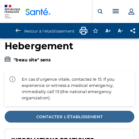
Panneau de gestion des cookies
Menu pr
Ouvrir la rech
Retour à l'établissement
Connectez-vous pour
Augmenter la t
Diminuer 
Pa
Hebergement
"beau site" sens
En cas d'urgence vitale, contactez le 15. If you
experience or witness a medical emergency,
immediatly call 15 (the national emergency
organization).
CONTACTER L'ÉTABLISSEMENT