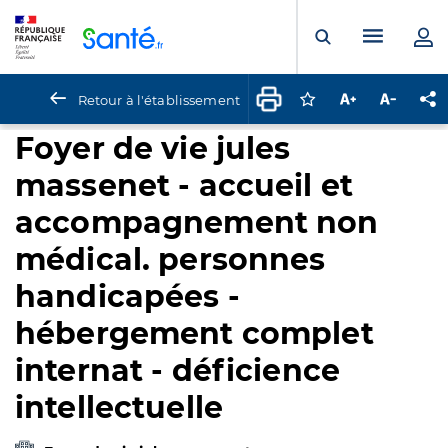
Panneau de gestion des cookies
Menu pr
Ouvrir la rech
Retour à l'établissement
Connectez-vous pour
Augmenter la t
Diminuer 
Pa
Foyer de vie jules
massenet - accueil et
accompagnement non
médical. personnes
handicapées -
hébergement complet
internat - déficience
intellectuelle