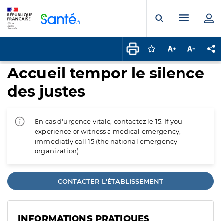
Panneau de gestion des cookies
Menu pr
Ouvrir la rech
Connectez-vous pour
Augmenter la t
Diminuer 
Pa
Accueil tempor le silence
des justes
En cas d'urgence vitale, contactez le 15. If you
experience or witness a medical emergency,
immediatly call 15 (the national emergency
organization).
CONTACTER L'ÉTABLISSEMENT
INFORMATIONS PRATIQUES