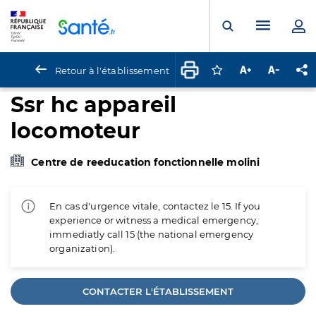
Panneau de gestion des cookies
Menu pr
Ouvrir la rech
Retour à l'établissement
Connectez-vous pour
Augmenter la t
Diminuer 
Pa
Ssr hc appareil
locomoteur
Centre de reeducation fonctionnelle molini
En cas d'urgence vitale, contactez le 15. If you
experience or witness a medical emergency,
immediatly call 15 (the national emergency
organization).
CONTACTER L'ÉTABLISSEMENT