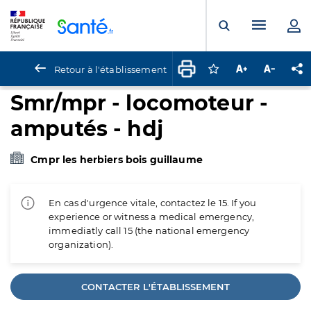
Panneau de gestion des cookies
Menu pr
Ouvrir la rech
Retour à l'établissement
Connectez-vous pour
Augmenter la t
Diminuer 
Pa
Smr/mpr - locomoteur -
amputés - hdj
Cmpr les herbiers bois guillaume
En cas d'urgence vitale, contactez le 15. If you
experience or witness a medical emergency,
immediatly call 15 (the national emergency
organization).
CONTACTER L'ÉTABLISSEMENT