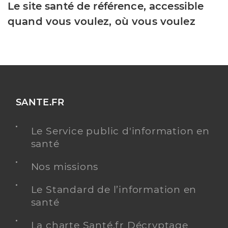
Le site santé de référence, accessible
quand vous voulez, où vous voulez
SANTE.FR
Le Service public d'information en
santé
Nos missions
Le Standard de l’information en
santé
La charte Santé.fr Décryptage