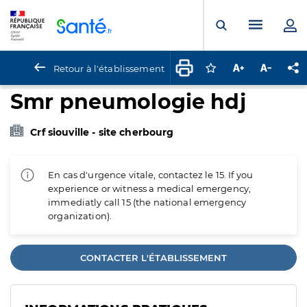
Panneau de gestion des cookies
Menu pr
Ouvrir la rech
Retour à l'établissement
Connectez-vous pour
Augmenter la t
Diminuer 
Pa
Smr pneumologie hdj
Crf siouville - site cherbourg
En cas d'urgence vitale, contactez le 15. If you
experience or witness a medical emergency,
immediatly call 15 (the national emergency
organization).
CONTACTER L'ÉTABLISSEMENT