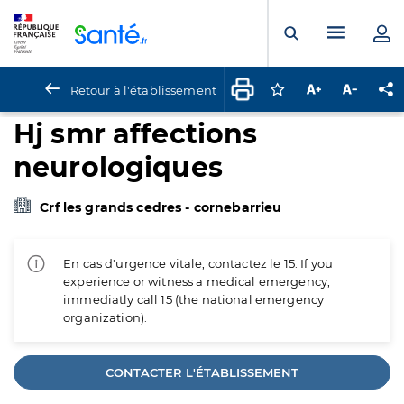
Panneau de gestion des cookies
Menu pr
Ouvrir la rech
Retour à l'établissement
Connectez-vous pour
Augmenter la t
Diminuer 
Pa
Hj smr affections
neurologiques
Crf les grands cedres - cornebarrieu
En cas d'urgence vitale, contactez le 15. If you
experience or witness a medical emergency,
immediatly call 15 (the national emergency
organization).
CONTACTER L'ÉTABLISSEMENT