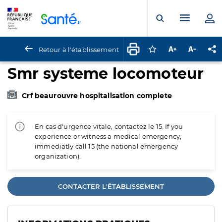
Panneau de gestion des cookies
Menu pr
Ouvrir la rech
Retour à l'établissement
Connectez-vous pour
Augmenter la t
Diminuer 
Pa
Smr systeme locomoteur
Crf beaurouvre hospitalisation complete
En cas d'urgence vitale, contactez le 15. If you
experience or witness a medical emergency,
immediatly call 15 (the national emergency
organization).
CONTACTER L'ÉTABLISSEMENT