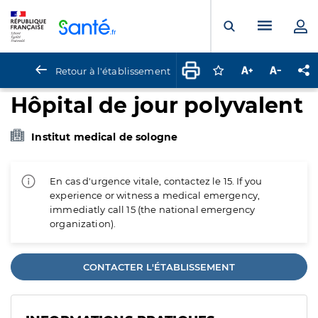
Panneau de gestion des cookies
Menu pr
Ouvrir la rech
Retour à l'établissement
Connectez-vous pour
Augmenter la t
Diminuer 
Pa
Hôpital de jour polyvalent
Institut medical de sologne
En cas d'urgence vitale, contactez le 15. If you
experience or witness a medical emergency,
immediatly call 15 (the national emergency
organization).
CONTACTER L'ÉTABLISSEMENT