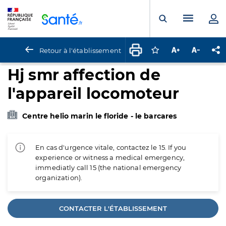
Panneau de gestion des cookies
Menu pr
Ouvrir la rech
Retour à l'établissement
Connectez-vous pour
Augmenter la t
Diminuer 
Pa
Hj smr affection de
l'appareil locomoteur
Centre helio marin le floride - le barcares
En cas d'urgence vitale, contactez le 15. If you
experience or witness a medical emergency,
immediatly call 15 (the national emergency
organization).
CONTACTER L'ÉTABLISSEMENT