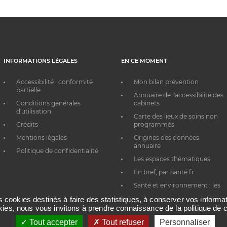
INFORMATIONS LÉGALES
EN CE MOMENT
Accessibilité : conformité
Mon bilan prévention
partielle
Annuaire de l'accessibilité des
Conditions générales
cabinets
d'utilisation
Carte des lieux de soins non
Crédits
programmés
Mentions légales
Origines des données
annuaire
Politique de confidentialité
Les espaces thématiques
En bref, par Santé.fr
Santé et environnement : les
bons réflexes au quotidien
es cookies destinés à faire des statistiques, à conserver vos inform
okies, nous vous invitons à prendre connaissance de la politique de c
Tout accepter
Tout refuser
Personnaliser