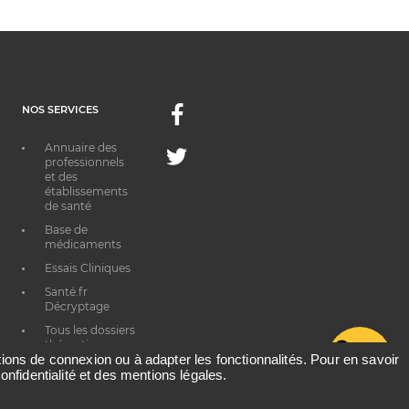
NOS SERVICES
Facebook
Annuaire des
Twitter
professionnels
et des
établissements
de santé
Base de
médicaments
Essais Cliniques
Santé.fr
Décryptage
Tous les dossiers
thématiques
G
ations de connexion ou à adapter les fonctionnalités. Pour en savoir
onfidentialité et des mentions légales.