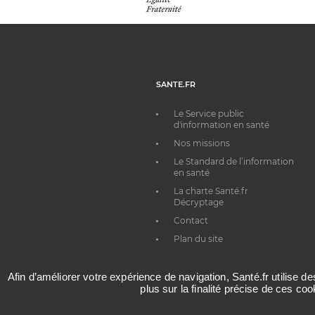
SANTE.FR
Le Service public
d'information en santé
Nos missions
Le Standard de l’information
en santé
La charte Santé.fr
Décryptage
Contact
Plan du site
Afin d’améliorer votre expérience de navigation, Santé.fr utilise d
plus sur la finalité précise de ces co