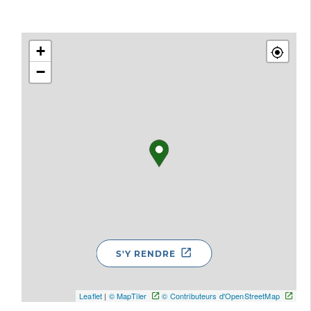
+
−
S'Y RENDRE
Leaflet
|
© MapTiler
© Contributeurs d'OpenStreetMap