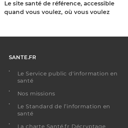
Le site santé de référence, accessible
quand vous voulez, où vous voulez
SANTE.FR
Le Service public d'information en
santé
Nos missions
Le Standard de l’information en
santé
La charte Santé.fr Décryptage