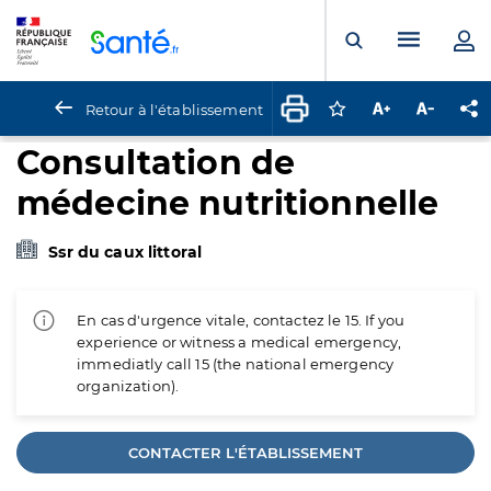
Panneau de gestion des cookies
Menu pr
Ouvrir la rech
Retour à l'établissement
Connectez-vous pour
Augmenter la t
Diminuer 
Pa
Consultation de
médecine nutritionnelle
Ssr du caux littoral
En cas d'urgence vitale, contactez le 15. If you
experience or witness a medical emergency,
immediatly call 15 (the national emergency
organization).
CONTACTER L'ÉTABLISSEMENT