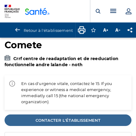
Panneau de gestion des cookies
Menu pr
Ouvrir la rech
Retour à l'établissement
Connectez-vous pour
Augmenter la t
Diminuer 
Pa
Comete
Crrf centre de readaptation et de reeducation
fonctionnelle andre lalande - noth
En cas d'urgence vitale, contactez le 15. If you
experience or witness a medical emergency,
immediatly call 15 (the national emergency
organization).
CONTACTER L'ÉTABLISSEMENT