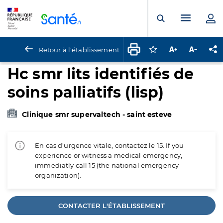
Panneau de gestion des cookies
Menu pr
Ouvrir la rech
Retour à l'établissement
Connectez-vous pour
Augmenter la t
Diminuer 
Pa
Hc smr lits identifiés de
soins palliatifs (lisp)
Clinique smr supervaltech - saint esteve
En cas d'urgence vitale, contactez le 15. If you
experience or witness a medical emergency,
immediatly call 15 (the national emergency
organization).
CONTACTER L'ÉTABLISSEMENT