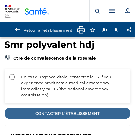
Panneau de gestion des cookies
Menu pr
Ouvrir la rech
Retour à l'établissement
Connectez-vous pour
Augmenter la t
Diminuer 
Pa
Smr polyvalent hdj
Ctre de convalescence de la roseraie
En cas d'urgence vitale, contactez le 15. If you
experience or witness a medical emergency,
immediatly call 15 (the national emergency
organization).
CONTACTER L'ÉTABLISSEMENT