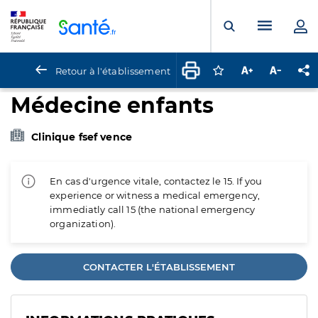
Panneau de gestion des cookies
Menu pr
Ouvrir la rech
Retour à l'établissement
Connectez-vous pour
Augmenter la t
Diminuer 
Pa
Médecine enfants
Clinique fsef vence
En cas d'urgence vitale, contactez le 15. If you
experience or witness a medical emergency,
immediatly call 15 (the national emergency
organization).
CONTACTER L'ÉTABLISSEMENT