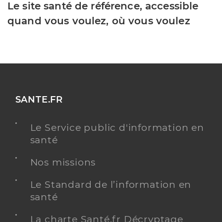
Le site santé de référence, accessible
quand vous voulez, où vous voulez
SANTE.FR
Le Service public d'information en
santé
Nos missions
Le Standard de l’information en
santé
La charte Santé.fr Décryptage