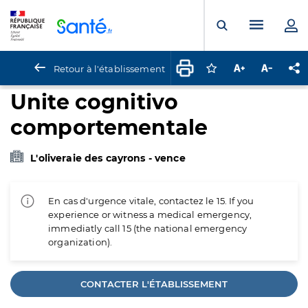
Panneau de gestion des cookies
Menu pr
Ouvrir la rech
Retour à l'établissement
Connectez-vous pour
Augmenter la t
Diminuer 
Pa
Unite cognitivo
comportementale
L'oliveraie des cayrons - vence
En cas d'urgence vitale, contactez le 15. If you
experience or witness a medical emergency,
immediatly call 15 (the national emergency
organization).
CONTACTER L'ÉTABLISSEMENT