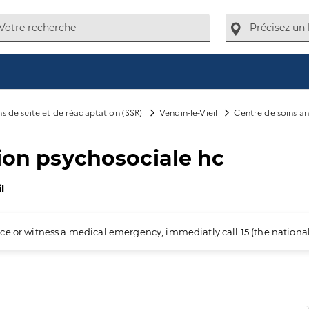
ns de suite et de réadaptation (SSR)
Vendin-le-Vieil
Centre de soins an
tion psychosociale hc
l
ience or witness a medical emergency, immediatly call 15 (the nation