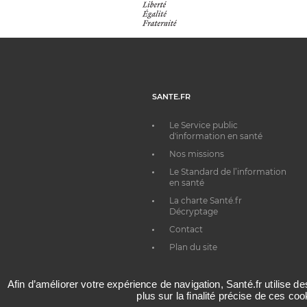
SANTE.FR
Le Service public
d'information en santé
Nos missions
Le Standard de l’information
en santé
La charte Santé.fr
Décryptage
Contact
Plan du site
Afin d’améliorer votre expérience de navigation, Santé.fr utilise d
plus sur la finalité précise de ces co