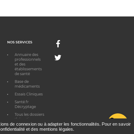
NOS SERVICES
Facebook
Annuaire des
Twitter
professionnels
et des
établissements
de santé
Base de
médicaments
Essais Cliniques
Santé.fr
Décryptage
Tous les dossiers
thématiques
G
ations de connexion ou à adapter les fonctionnalités. Pour en savoir
onfidentialité et des mentions légales.