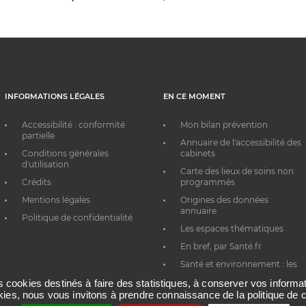
INFORMATIONS LÉGALES
EN CE MOMENT
Accessibilité : conformité
Mon bilan prévention
partielle
Annuaire de l'accessibilité des
Conditions générales
cabinets
d'utilisation
Carte des lieux de soins non
Crédits
programmés
Mentions légales
Origines des données
annuaire
Politique de confidentialité
Les espaces thématiques
En bref, par Santé.fr
Santé et environnement : les
bons réflexes au quotidien
es cookies destinés à faire des statistiques, à conserver vos inform
okies, nous vous invitons à prendre connaissance de la politique de c