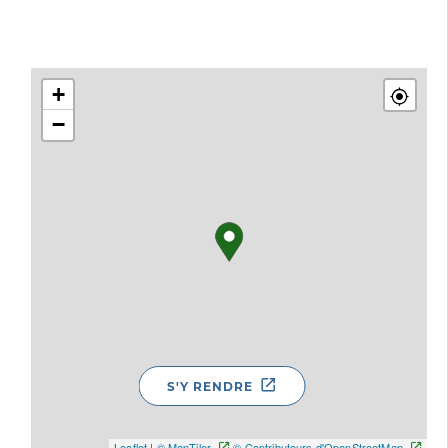
+
−
S'Y RENDRE
Leaflet
|
© MapTiler
© Contributeurs d'OpenStreetMap