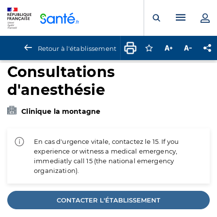
Panneau de gestion des cookies
Menu pr
Ouvrir la rech
Retour à l'établissement
Connectez-vous pour
Augmenter la t
Diminuer 
Pa
Consultations
d'anesthésie
Clinique la montagne
En cas d'urgence vitale, contactez le 15. If you
experience or witness a medical emergency,
immediatly call 15 (the national emergency
organization).
CONTACTER L'ÉTABLISSEMENT