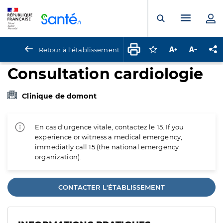
Panneau de gestion des cookies
Menu pr
Ouvrir la rech
Retour à l'établissement
Connectez-vous pour
Augmenter la t
Diminuer 
Pa
Consultation cardiologie
Clinique de domont
En cas d'urgence vitale, contactez le 15. If you
experience or witness a medical emergency,
immediatly call 15 (the national emergency
organization).
CONTACTER L'ÉTABLISSEMENT