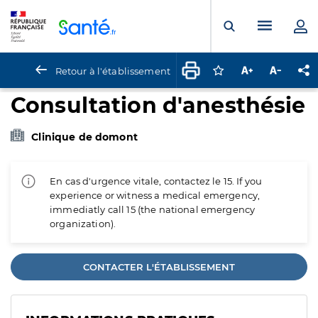
Panneau de gestion des cookies
Menu pr
Ouvrir la rech
Retour à l'établissement
Connectez-vous pour
Augmenter la t
Diminuer 
Pa
Consultation d'anesthésie
Clinique de domont
En cas d'urgence vitale, contactez le 15. If you
experience or witness a medical emergency,
immediatly call 15 (the national emergency
organization).
CONTACTER L'ÉTABLISSEMENT