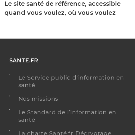
Le site santé de référence, accessible
quand vous voulez, où vous voulez
SANTE.FR
Le Service public d'information en
santé
Nos missions
Le Standard de l’information en
santé
La charte Santé.fr Décryptage