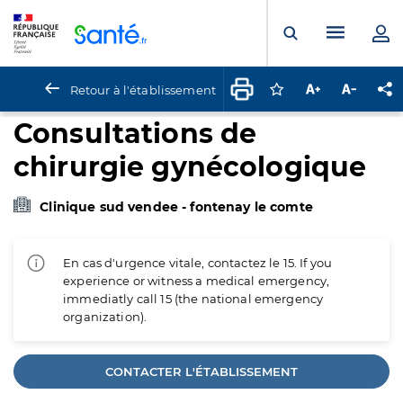
Panneau de gestion des cookies
Menu pr
Ouvrir la rech
Retour à l'établissement
Connectez-vous pour
Augmenter la t
Diminuer 
Pa
Consultations de
chirurgie gynécologique
Clinique sud vendee - fontenay le comte
En cas d'urgence vitale, contactez le 15. If you
experience or witness a medical emergency,
immediatly call 15 (the national emergency
organization).
CONTACTER L'ÉTABLISSEMENT