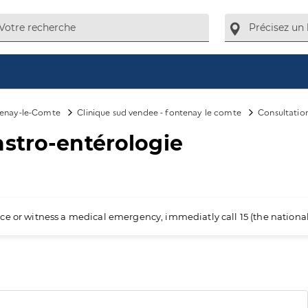
enay-le-Comte
Clinique sud vendee - fontenay le comte
Consultatio
stro-entérologie
ience or witness a medical emergency, immediatly call 15 (the nation