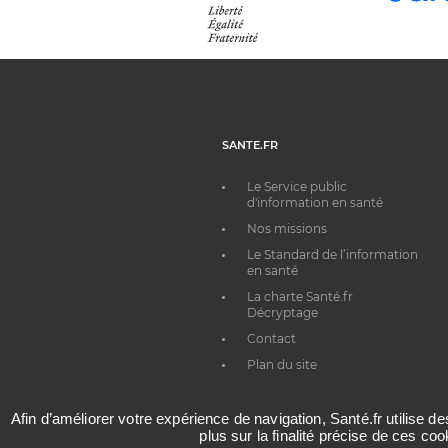
SANTE.FR
Le Service public
d'information en santé
Nos missions
Le Standard de l’information
en santé
La charte Santé.fr
Décryptage
Contact
Plan du site
Afin d’améliorer votre expérience de navigation, Santé.fr utilise d
plus sur la finalité précise de ces co