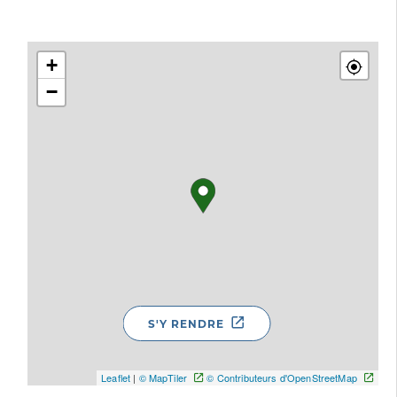
+
−
S'Y RENDRE
Leaflet
|
© MapTiler
© Contributeurs d'OpenStreetMap