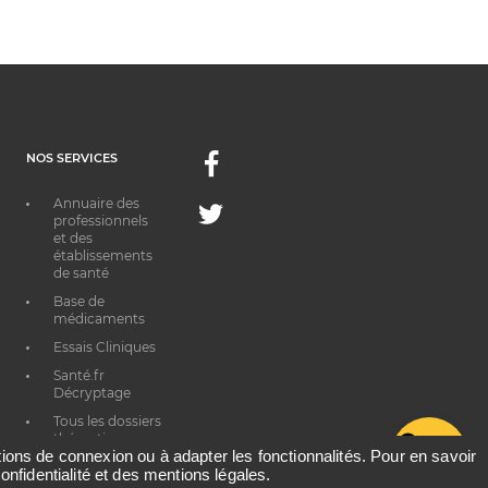
NOS SERVICES
Facebook
Annuaire des
Twitter
professionnels
et des
établissements
de santé
Base de
médicaments
Essais Cliniques
Santé.fr
Décryptage
Tous les dossiers
thématiques
G
ations de connexion ou à adapter les fonctionnalités. Pour en savoir
onfidentialité et des mentions légales.