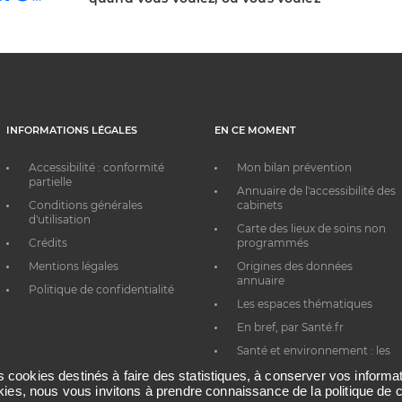
INFORMATIONS LÉGALES
EN CE MOMENT
Accessibilité : conformité
Mon bilan prévention
partielle
Annuaire de l'accessibilité des
Conditions générales
cabinets
d'utilisation
Carte des lieux de soins non
Crédits
programmés
Mentions légales
Origines des données
annuaire
Politique de confidentialité
Les espaces thématiques
En bref, par Santé.fr
Santé et environnement : les
bons réflexes au quotidien
es cookies destinés à faire des statistiques, à conserver vos inform
okies, nous vous invitons à prendre connaissance de la politique de c